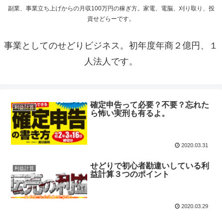
副業、事業立ち上げからの月収100万円の稼ぎ方。家電、電脳、刈り取り、投
資せどらーです。
事業としてのせどりビジネス。初年度年商２億円、１
人法人です。
確定申告って必要？不要？忘れた
利益計算
ら怖い実刑も有るよ。
2020.03.31
せどりで初心者勘違いしている利
利益計算
益計算３つのポイント
2020.03.29