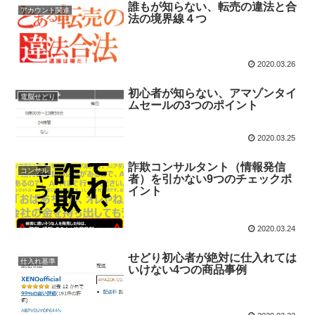
誰もが知らない、転売の違法と合
アカウント関連
法の境界線４つ
2020.03.26
初心者が知らない、アマゾンタイ
電脳せどり
ムセールの3つのポイント
2020.03.25
詐欺コンサルタント（情報発信
コンサル
者）を引かない9つのチェックポ
イント
2020.03.24
せどり初心者が絶対に仕入れては
仕入れ基準
いけない4つの商品事例