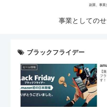
副業、事業
事業としてのせ
ブラックフライデー
a
セール情報
【激
フラ
す！