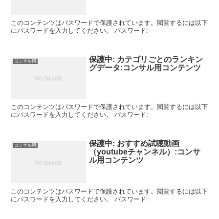
このコンテンツはパスワードで保護されています。閲覧するには以下
にパスワードを入力してください。 パスワード:
保護中: カテゴリごとのランキン
コンサル用
グデータ:コンサル用コンテンツ
このコンテンツはパスワードで保護されています。閲覧するには以下
にパスワードを入力してください。 パスワード:
保護中: おすすめ試聴動画
コンサル用
（youtubeチャンネル）:コンサ
ル用コンテンツ
このコンテンツはパスワードで保護されています。閲覧するには以下
にパスワードを入力してください。 パスワード: