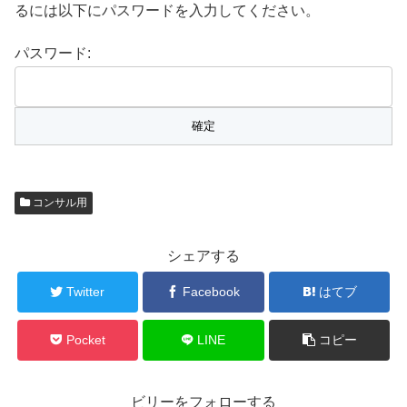
るには以下にパスワードを入力してください。
パスワード:
コンサル用
シェアする
Twitter
Facebook
はてブ
Pocket
LINE
コピー
ビリーをフォローする