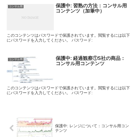
保護中: 習熟の方法：コンサル用
コンサル用
コンテンツ（加筆中）
このコンテンツはパスワードで保護されています。閲覧するには以下
にパスワードを入力してください。 パスワード:
保護中: 経過観察①S社の商品：
コンサル用
コンサル用コンテンツ
このコンテンツはパスワードで保護されています。閲覧するには以下
にパスワードを入力してください。 パスワード:
保護中: レンジについて：コンサル用コン
テンツ